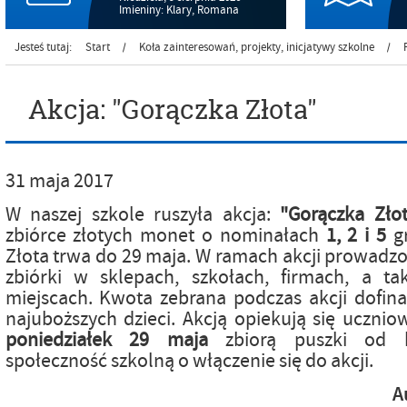
Imieniny: Klary, Romana
Jesteś tutaj:
Start
Koła zainteresowań, projekty, inicjatywy szkolne
/
/
Akcja: "Gorączka Złota"
31
maja
2017
W naszej szkole ruszyła akcja:
"Gorączka Złot
zbiórce złotych monet o nominałach
1, 2 i 5
gr
Złota trwa do 29 maja. W ramach akcji prowadzon
zbiórki w sklepach, szkołach, firmach, a t
miejscach. Kwota zebrana podczas akcji dofin
najuboższych dzieci. Akcją opiekują się uczniow
poniedziałek 29 maja
zbiorą puszki od k
społeczność
szkolną o włączenie się do akcji.
A