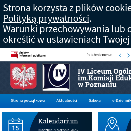
Strona korzysta z plików cookies
Polityką prywatności
.
Warunki przechowywania lub d
określić w ustawieniach Twojej
Położenie menu:
IV Liceum Ogól
im.Komisji Edu
w Poznaniu
Strona początkowa
Aktualności
Szkoła
e-Dzienni
Kalendarium
Niedziela,
9
sierpnia
2026