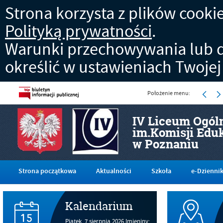
Strona korzysta z plików cookies
Polityką prywatności
.
Warunki przechowywania lub d
określić w ustawieniach Twojej
Położenie menu:
IV Liceum Ogól
im.Komisji Edu
w Poznaniu
Strona początkowa
Aktualności
Szkoła
e-Dzienni
Kalendarium
Piątek,
7
sierpnia
2026
Imieniny: