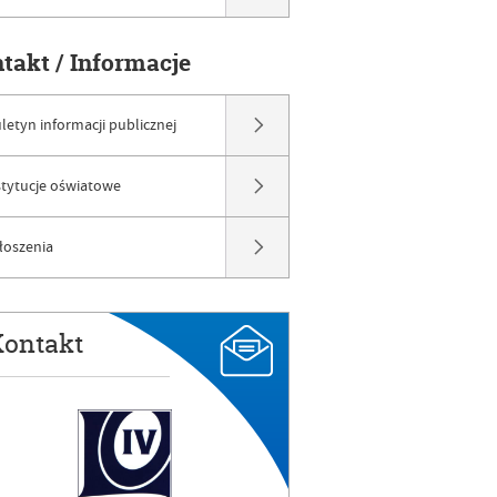
ntakt / Informacje
uletyn informacji publicznej
stytucje oświatowe
łoszenia
ontakt