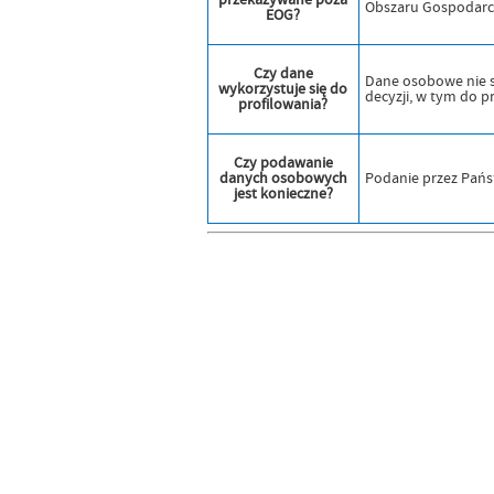
przekazywane poza
Obszaru Gospodarc
EOG?
Czy dane
Dane osobowe nie 
wykorzystuje się do
decyzji, w tym do p
profilowania?
Czy podawanie
danych osobowych
Podanie przez Pań
jest konieczne?