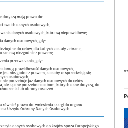
e dotyczą mają prawo do:
ci swoich danych osobowych;
wania danych osobowych, które są nieprawidłowe;
ia danych osobowych, gdy:
niezbędne do celów, dla których zostały zebrane,
rzane są niezgodnie z prawem;
zenia przetwarzania, gdy:
estionują prawidłowość danych osobowych,
e-
e jest niezgodne z prawem, a osoby te sprzeciwiają się
anych osobowych,
r nie potrzebuje już danych osobowych do celów
a, ale są one potrzebne osobom, których dane dotyczą, do
ochodzenia lub obrony roszczeń.
P
u również prawo do wniesienia skargi do organu
ezesa Urzędu Ochrony Danych Osobowych.
przesyła danych osobowych do krajów spoza Europejskiego