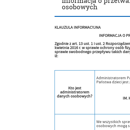
Informacja o przetw
osobowych
KLAUZULA INFORMACYJNA
INFORMACJA O P
Zgodnie z art. 13 ust. 1 i ust. 2 Rozporządz
kwietnia 2016 r. w sprawie ochrony osób f
sprawie swobodnego przepływu takich dany
iż:
Administratorem P
Państwa dzieci jest 
Kto jest
administratorem
danych osobowych?
IM.
We wszystkich spra
osobowych mogą si