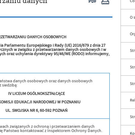
arzaniu danych
Co
O 
Or
RZETWARZANIU DANYCH OSOBOWYCH
enia Parlamentu Europejskiego i Rady (UE) 2016/679 z dnia 27
izycznych w związku z przetwarzaniem danych osobowych i w
Str
ch oraz uchylenia dyrektywy 95/46/WE (
RODO
) informujemy,
St
aństwa danych osobowych oraz danych osobowych
St
z siedzibą:
IV LICEUM OGÓLNOKSZTAŁCĄCE
Rek
 KOMISJI EDUKACJI NARODOWEJ W POZNANIU
UL. SWOJSKA NR 6, 60-592 POZNAŃ
St
wach związanych z ochroną i przetwarzaniem danych
ę Państwo kontaktować z Inspektorem Ochrony Danych.
Ko