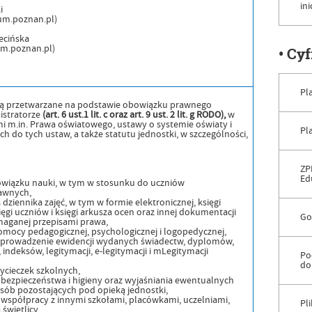
in
i
um.poznan.pl)
ecińska
um.poznan.pl)
• Cy
Pl
 przetwarzane na podstawie obowiązku prawnego
istratorze
(art. 6 ust.1 lit. c oraz art. 9 ust. 2 lit. g RODO),
w
mi m.in. Prawa oświatowego, ustawy o systemie oświaty i
Pl
do tych ustaw, a także statutu jednostki, w szczególności,
ZP
Ed
bowiązku nauki, w tym w stosunku do uczniów
awnych,
dziennika zajęć, w tym w formie elektronicznej, księgi
ięgi uczniów i księgi arkusza ocen oraz innej dokumentacji
Go
maganej przepisami prawa,
omocy pedagogicznej, psychologicznej i logopedycznej,
 prowadzenie ewidencji wydanych świadectw, dyplomów,
indeksów, legitymacji, e-legitymacji i mLegitymacji
Po
do
wycieczek szkolnych,
bezpieczeństwa i higieny oraz wyjaśniania ewentualnych
ób pozostających pod opieką jednostki,
współpracy z innymi szkołami, placówkami, uczelniami,
Pl
świetlicy,