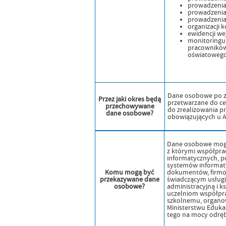
prowadzenia
prowadzenia 
prowadzenia 
organizacji
ewidencji we
monitoringu 
pracowników 
oświatowego 
Dane osobowe po zr
Przez jaki okres będą
przetwarzane do ce
przechowywane
do zrealizowania p
dane osobowe?
obowiązujących u A
Dane osobowe mogą
z którymi współpra
informatycznych, p
systemów informatyc
Komu mogą być
dokumentów, firmo
przekazywane dane
świadczącym usług
osobowe?
administracyjną i 
uczelniom współpra
szkolnemu, organo
Ministerstwu Eduk
tego na mocy odrę