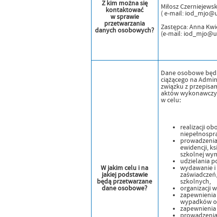
Z kim można się
Miłosz Czerniejewsk
kontaktować
( e-mail: iod_mjo@
w sprawie
przetwarzania
Zastępca: Anna Kwi
danych osobowych?
(e-mail: iod_mjo@
Dane osobowe będą
ciążącego na Admin
związku z przepisa
aktów wykonawczych 
w celu
:
realizacji o
niepełnospr
prowadzenia 
ewidencji, ks
szkolnej wy
udzielania p
W jakim celu i na
wydawanie i
jakiej podstawie
zaświadczeń, 
będą przetwarzane
szkolnych,
dane osobowe?
organizacji 
zapewnienia 
wypadków os
zapewnienia 
prowadzenia 