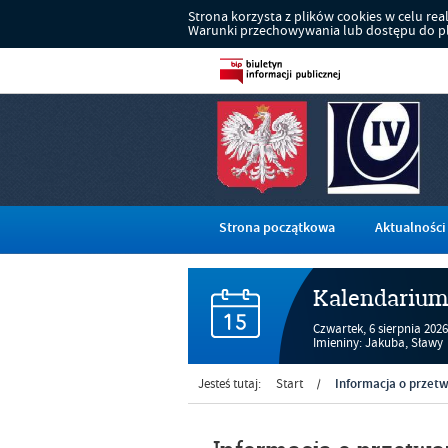
Strona korzysta z plików cookies w celu reali
Warunki przechowywania lub dostępu do pli
Strona początkowa
Aktualności
Kalendariu
Czwartek,
6
sierpnia
2026
Imieniny: Jakuba, Sławy
Informacja o przet
Jesteś tutaj:
Start
/