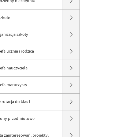
dzienny niezbędnik
szkole
ganizacja szkoły
efa ucznia i rodzica
refa nauczyciela
refa maturzysty
rutacja do klas I
rony przedmiotowe
ła zainteresowań, projekty,