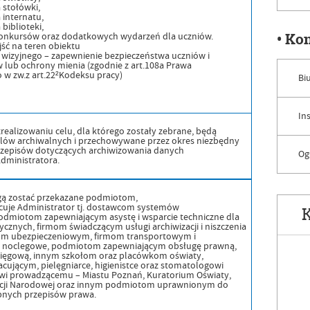
 stołówki,
internatu,
biblioteki,
• Ko
 konkursów oraz dodatkowych wydarzeń dla uczniów.
jść na teren obiektu
wizyjnego – zapewnienie bezpieczeństwa uczniów i
lub ochrony mienia (zgodnie z art.108a Prawa
w zw.z art.22²Kodeksu pracy)
Bi
In
ealizowaniu celu, dla którego zostały zebrane, będą
lów archiwalnych i przechowywane przez okres niezbędny
rzepisów dotyczących archiwizowania danych
Og
dministratora.
 zostać przekazane podmiotom,
cuje Administrator tj. dostawcom systemów
K
odmiotom zapewniającym asystę i wsparcie techniczne dla
znych, firmom świadczącym usługi archiwizacji i niszczenia
m ubezpieczeniowym, firmom transportowym i
i noclegowe, podmiotom zapewniającym obsługę prawną,
księgową, innym szkołom oraz placówkom oświaty,
cującym, pielęgniarce, higienistce oraz stomatologowi
wi prowadzącemu – Miastu Poznań, Kuratorium Oświaty,
acji Narodowej oraz innym podmiotom uprawnionym do
bnych przepisów prawa.