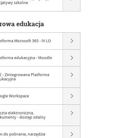
icjatywy szkolne
frowa edukacja
atforma Microsoft 365 - IV LO
atforma edukacyjna - Moodle
E - Zintegrowana Platforma
ukacyjna
ogle Workspace
czta elektroniczna,
kumenty - dostęp zdalny
iki do pobrania, narzędzia