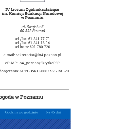
IV Liceum Ogólnokształcące
im. Komisji Edukacji Narodowej
w Poznaniu
ul. Swojska 6
60-592 Poznań
tel./fax: 61-841-77-71
tel./fax: 61-841-18-14
tel.kom: 601-780-720
e-mail: sekretariat@lo4.poznan.pl
ePUAP: lo4_poznan/SkrytkaESP
doręczenia: AE:PL-35631-88827-VGTAU-20
ogoda w Poznaniu