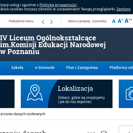
zacji usług i zgodnie z
Polityką prywatności
.
ków cookies możesz określić w ustawieniach Twojej przeglądarki.
Zamknij
Położenie menu:
Menu z prawej - Czcionka:
IV Liceum Ogólnokształcące
im.Komisji Edukacji Narodowej
w Poznaniu
Szkoła
e-Dziennik
Plan i Zastępstwa
Platformy ed
m
Lokalizacja
Zobacz, gdzie się znajdujemy
i jak do nas dojechać.
warzaniu danych osobowych