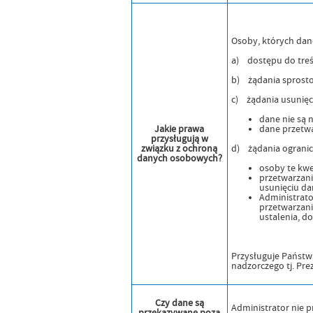
Osoby, których dan
a) dostępu do treś
b) żądania sprosto
c) żądania usunięc
dane nie są 
Jakie prawa
dane przetwa
przysługują w
związku z ochroną
d) żądania ogranic
danych osobowych?
osoby te kw
przetwarzani
usunięciu d
Administrato
przetwarzani
ustalenia, d
Przysługuje Państw
nadzorczego tj. Pr
Czy dane są
Administrator nie 