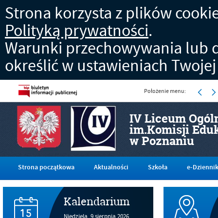
Strona korzysta z plików cookies
Polityką prywatności
.
Warunki przechowywania lub d
określić w ustawieniach Twojej
Położenie menu:
IV Liceum Ogól
im.Komisji Edu
w Poznaniu
Strona początkowa
Aktualności
Szkoła
e-Dzienni
Kalendarium
Niedziela,
9
sierpnia
2026