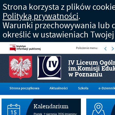
Strona korzysta z plików cookies
Polityką prywatności
.
Warunki przechowywania lub d
określić w ustawieniach Twojej
Położenie menu:
IV Liceum Ogól
im.Komisji Edu
w Poznaniu
Strona początkowa
Aktualności
Szkoła
e-Dzienni
Kalendarium
Piątek,
7
sierpnia
2026
Imieniny: