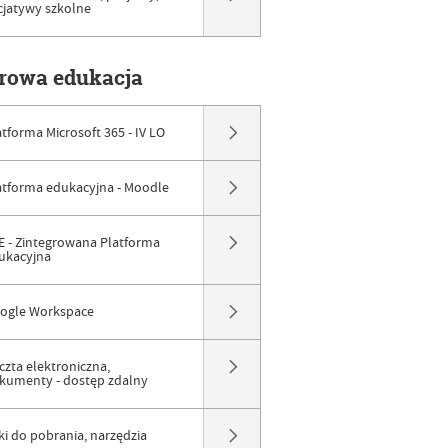
icjatywy szkolne
frowa edukacja
atforma Microsoft 365 - IV LO
atforma edukacyjna - Moodle
E - Zintegrowana Platforma
ukacyjna
ogle Workspace
czta elektroniczna,
kumenty - dostęp zdalny
iki do pobrania, narzędzia