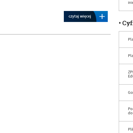
in
czytaj więcej
• Cy
Pl
Pl
ZP
Ed
Go
Po
do
Pl