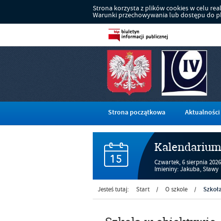
Strona korzysta z plików cookies w celu reali
Warunki przechowywania lub dostępu do pli
Strona początkowa
Aktualności
Kalendariu
Czwartek,
6
sierpnia
2026
Imieniny: Jakuba, Sławy
Szkoł
Jesteś tutaj:
Start
O szkole
/
/