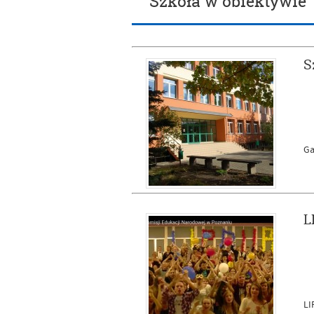
Szkoła w obiektywie
S
Ga
L
LI