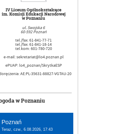
IV Liceum Ogólnokształcące
im. Komisji Edukacji Narodowej
w Poznaniu
ul. Swojska 6
60-592 Poznań
tel./fax: 61-841-77-71
tel./fax: 61-841-18-14
tel.kom: 601-780-720
e-mail: sekretariat@lo4.poznan.pl
ePUAP: lo4_poznan/SkrytkaESP
doręczenia: AE:PL-35631-88827-VGTAU-20
ogoda w Poznaniu