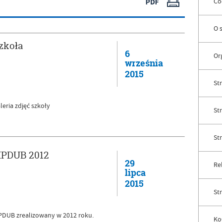
Co
O 
zkoła
6
Or
września
2015
Str
leria zdjęć szkoły
St
St
IPDUB 2012
29
Rek
lipca
2015
St
PDUB zrealizowany w 2012 roku.
Ko