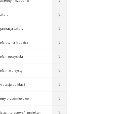
dzienny niezbędnik
szkole
ganizacja szkoły
efa ucznia i rodzica
refa nauczyciela
refa maturzysty
rutacja do klas I
rony przedmiotowe
ła zainteresowań, projekty,