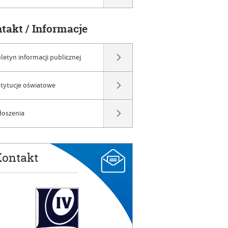
ntakt / Informacje
uletyn informacji publicznej
stytucje oświatowe
łoszenia
ontakt