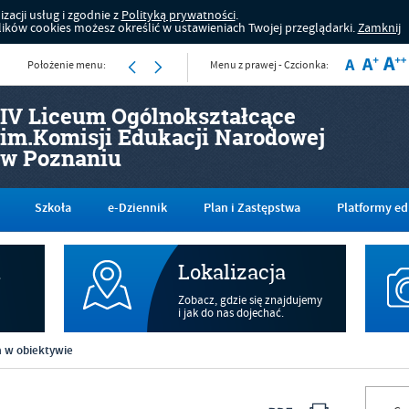
zacji usług i zgodnie z
Polityką prywatności
.
ków cookies możesz określić w ustawieniach Twojej przeglądarki.
Zamknij
Położenie menu:
Menu z prawej - Czcionka:
IV Liceum Ogólnokształcące
im.Komisji Edukacji Narodowej
w Poznaniu
Szkoła
e-Dziennik
Plan i Zastępstwa
Platformy ed
m
Lokalizacja
Zobacz, gdzie się znajdujemy
i jak do nas dojechać.
a w obiektywie