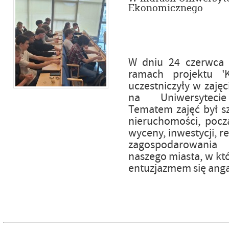
Ekonomicznego
W dniu 24 czerwca
ramach projektu '
uczestniczyły w zaję
na Uniwersyteci
Tematem zajęć był s
nieruchomości, pocz
wyceny, inwestycji, r
zagospodarowania
naszego miasta, w kt
entuzjazmem się ang