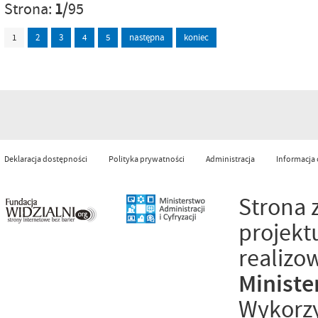
Strona:
1
/95
1
2
3
4
5
następna
koniec
Deklaracja dostępności
Polityka prywatności
Administracja
Informacja
Strona 
projekt
realizo
Ministe
Wykorzy