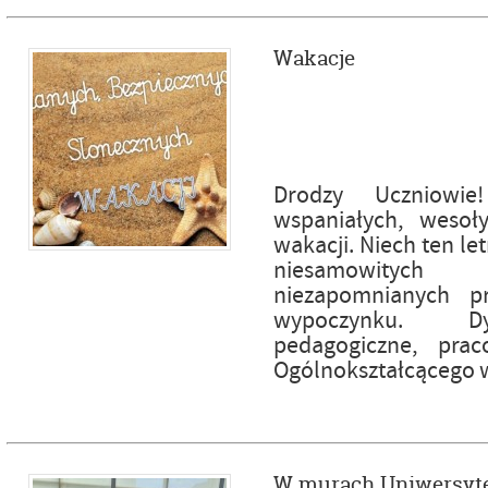
Wakacje
Drodzy Uczniowi
wspaniałych, wesoł
wakacji. Niech ten le
niesamowity
niezapomnianych p
wypoczynku. Dy
pedagogiczne, pra
Ogólnokształcącego 
W murach Uniwersyt