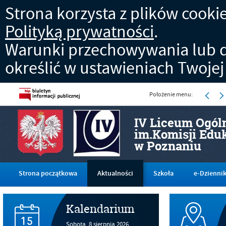
Strona korzysta z plików cookies
Polityką prywatności
.
Warunki przechowywania lub d
określić w ustawieniach Twojej
Położenie menu:
IV Liceum Ogól
im.Komisji Edu
w Poznaniu
Strona początkowa
Aktualności
Szkoła
e-Dzienni
Kalendarium
Sobota,
8
sierpnia
2026