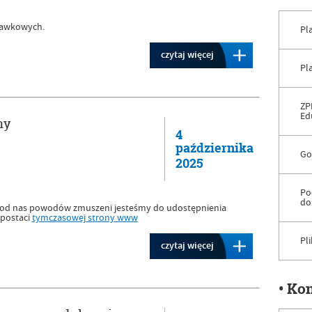
rawkowych.
Pl
czytaj więcej
Pl
ZP
Ed
ny
4
października
Go
2025
Po
do
h od nas powodów zmuszeni jesteśmy do udostępnienia
 postaci
tymczasowej strony www
Pl
czytaj więcej
• Ko