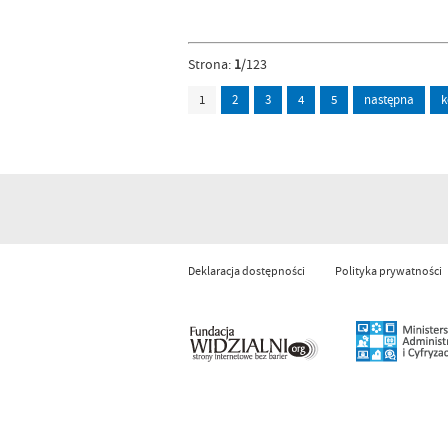
Strona:
1
/123
1
2
3
4
5
następna
k
Deklaracja dostępności
Polityka prywatności