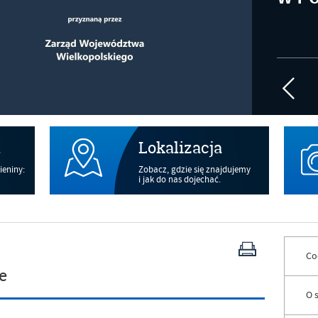
m
Lokalizacja
ieniny:
Zobacz, gdzie się znajdujemy
i jak do nas dojechać.
Co
e
O 