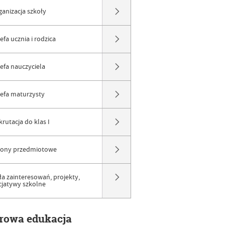
ganizacja szkoły
efa ucznia i rodzica
refa nauczyciela
refa maturzysty
rutacja do klas I
rony przedmiotowe
ła zainteresowań, projekty,
icjatywy szkolne
frowa edukacja