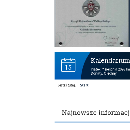
Kalendariu
Piątek,
7
sierpnia
2026
Im
Donaty, Olechny
Start
Jesteś tutaj:
Najnowsze informacj