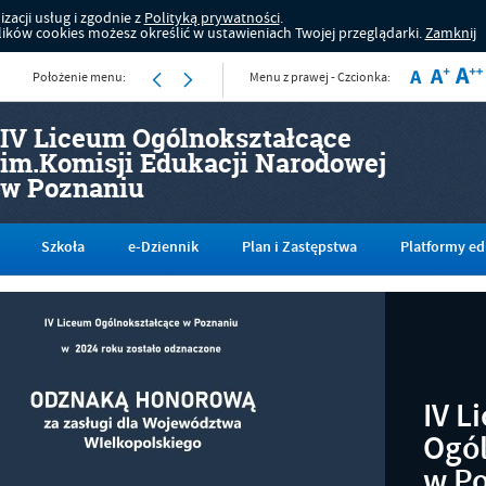
zacji usług i zgodnie z
Polityką prywatności
.
ków cookies możesz określić w ustawieniach Twojej przeglądarki.
Zamknij
Położenie menu:
Menu z prawej - Czcionka:
IV Liceum Ogólnokształcące
im.Komisji Edukacji Narodowej
w Poznaniu
Szkoła
e-Dziennik
Plan i Zastępstwa
Platformy ed
IV L
Ogól
w P