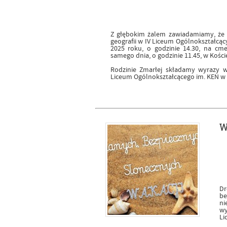
Z głębokim żalem zawiadamiamy, że z
geografii w IV Liceum Ogólnokształcą
2025 roku, o godzinie 14.30, na cm
samego dnia, o godzinie 11.45, w Kośc
Rodzinie Zmarłej składamy wyrazy w
Liceum Ogólnokształcącego im. KEN w
W
Dr
be
ni
wy
Li