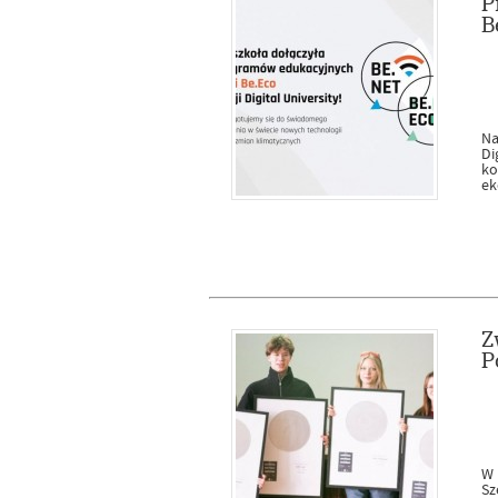
P
B
Na
Di
ko
ek
Z
P
W 
Sz