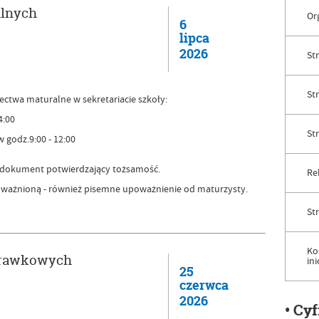
alnych
Or
6
lipca
2026
Str
St
ctwa maturalne w sekretariacie szkoły:
4:00
St
w godz.9:00 - 12:00
t dokument potwierdzający tożsamość.
Rek
ważnioną - również pisemne upoważnienie od maturzysty.
St
Ko
prawkowych
in
25
czerwca
2026
• Cy