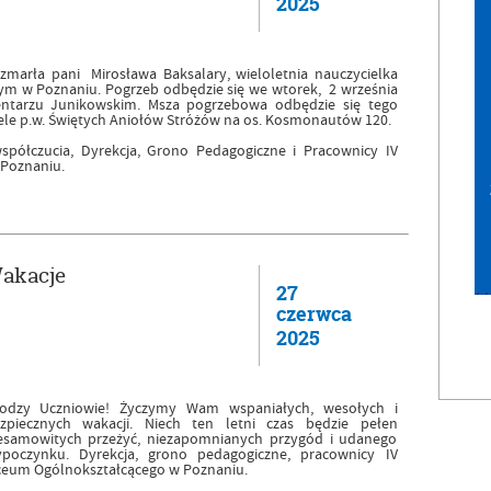
2025
marła pani Mirosława Baksalary, wieloletnia nauczycielka
cym w Poznaniu. Pogrzeb odbędzie się we wtorek, 2 września
entarzu Junikowskim. Msza pogrzebowa odbędzie się tego
iele p.w. Świętych Aniołów Stróżów na os. Kosmonautów 120.
spółczucia, Dyrekcja, Grono Pedagogiczne i Pracownicy IV
 Poznaniu.
akacje
27
czerwca
2025
odzy Uczniowie! Życzymy Wam wspaniałych, wesołych i
zpiecznych wakacji. Niech ten letni czas będzie pełen
esamowitych przeżyć, niezapomnianych przygód i udanego
poczynku. Dyrekcja, grono pedagogiczne, pracownicy IV
ceum Ogólnokształcącego w Poznaniu.