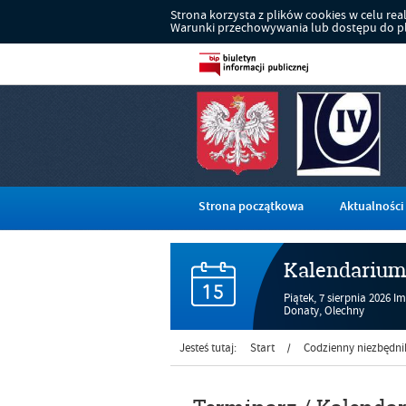
Strona korzysta z plików cookies w celu reali
Warunki przechowywania lub dostępu do pli
Strona początkowa
Aktualności
Kalendariu
Piątek,
7
sierpnia
2026
Im
Donaty, Olechny
Jesteś tutaj:
Start
Codzienny niezbędni
/