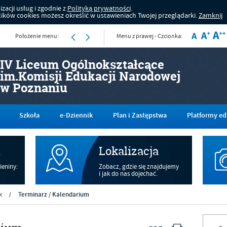
zacji usług i zgodnie z
Polityką prywatności
.
ków cookies możesz określić w ustawieniach Twojej przeglądarki.
Zamknij
Położenie menu:
Menu z prawej - Czcionka:
IV Liceum Ogólnokształcące
im.Komisji Edukacji Narodowej
w Poznaniu
Szkoła
e-Dziennik
Plan i Zastępstwa
Platformy ed
m
Lokalizacja
ieniny:
Zobacz, gdzie się znajdujemy
i jak do nas dojechać.
Terminarz / Kalendarium
k
/