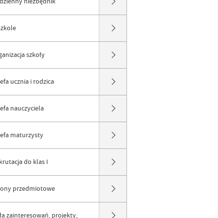
dzienny niezbędnik
szkole
ganizacja szkoły
efa ucznia i rodzica
refa nauczyciela
refa maturzysty
rutacja do klas I
rony przedmiotowe
ła zainteresowań, projekty,