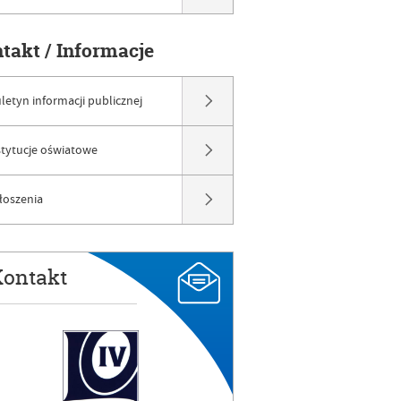
ntakt / Informacje
uletyn informacji publicznej
stytucje oświatowe
łoszenia
ontakt