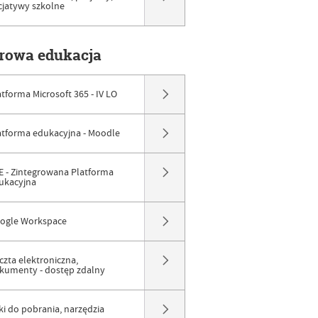
icjatywy szkolne
frowa edukacja
atforma Microsoft 365 - IV LO
atforma edukacyjna - Moodle
E - Zintegrowana Platforma
ukacyjna
ogle Workspace
czta elektroniczna,
kumenty - dostęp zdalny
iki do pobrania, narzędzia