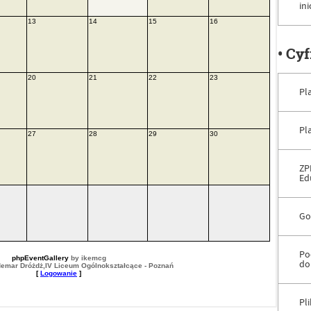
in
• Cy
Pl
Pl
ZP
Ed
Go
Po
do
Pl