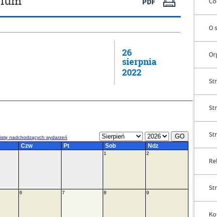
rium
Co
O 
26
Or
sierpnia
2022
Str
St
St
Rek
St
Ko