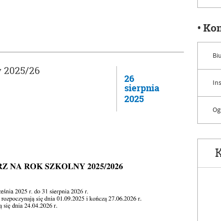
• Ko
Bi
y 2025/26
26
In
sierpnia
2025
Og
K