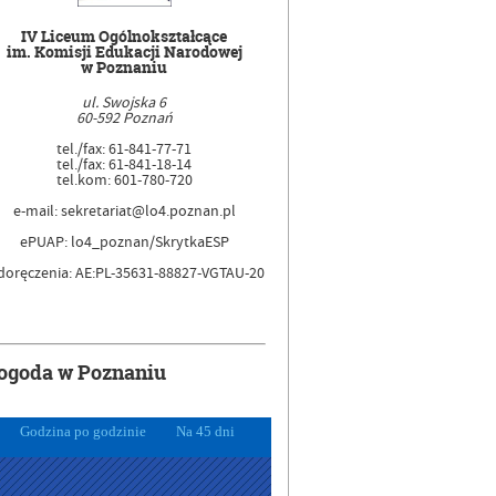
IV Liceum Ogólnokształcące
im. Komisji Edukacji Narodowej
w Poznaniu
ul. Swojska 6
60-592 Poznań
tel./fax: 61-841-77-71
tel./fax: 61-841-18-14
tel.kom: 601-780-720
e-mail: sekretariat@lo4.poznan.pl
ePUAP: lo4_poznan/SkrytkaESP
doręczenia: AE:PL-35631-88827-VGTAU-20
ogoda w Poznaniu