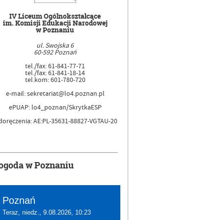
IV Liceum Ogólnokształcące
im. Komisji Edukacji Narodowej
w Poznaniu
ul. Swojska 6
60-592 Poznań
tel./fax: 61-841-77-71
tel./fax: 61-841-18-14
tel.kom: 601-780-720
e-mail: sekretariat@lo4.poznan.pl
ePUAP: lo4_poznan/SkrytkaESP
doręczenia: AE:PL-35631-88827-VGTAU-20
ogoda w Poznaniu