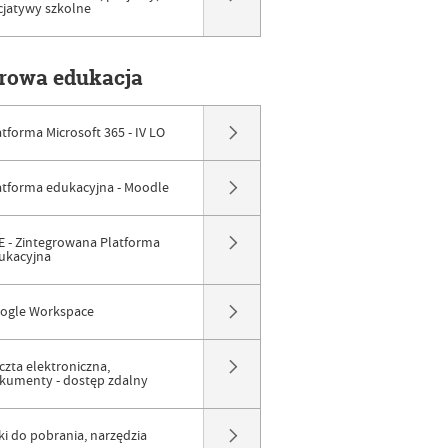
icjatywy szkolne
frowa edukacja
atforma Microsoft 365 - IV LO
atforma edukacyjna - Moodle
E - Zintegrowana Platforma
ukacyjna
ogle Workspace
czta elektroniczna,
kumenty - dostęp zdalny
iki do pobrania, narzędzia