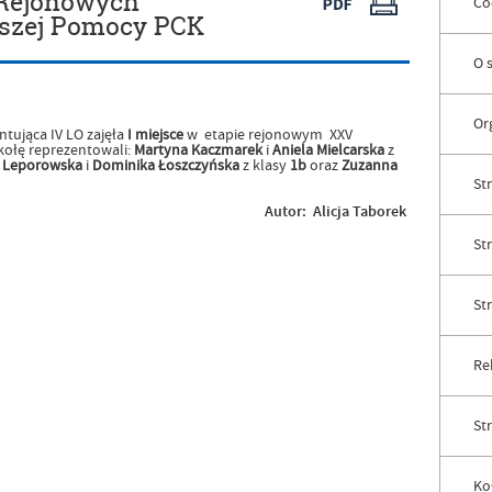
 Rejonowych
Co
szej Pomocy PCK
O 
Or
ntująca IV LO zajęła
I miejsce
w etapie rejonowym XXV
kołę reprezentowali:
Martyna Kaczmarek
i
Aniela Mielcarska
z
e Leporowska
i
Dominika Łoszczyńska
z klasy
1b
oraz
Zuzanna
Str
Autor:
Alicja Taborek
St
St
Rek
St
Ko