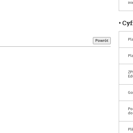
in
• Cy
Pl
Pl
ZP
Ed
Go
Po
do
Pl