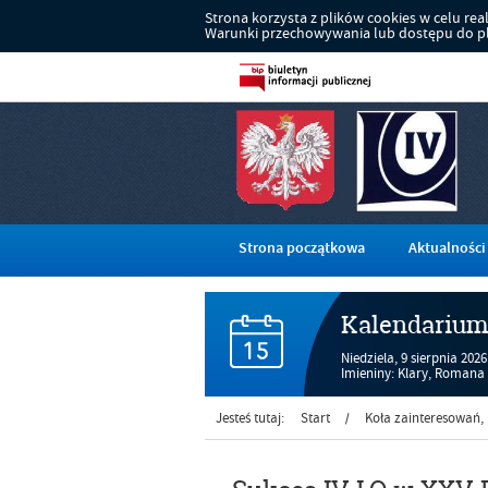
Strona korzysta z plików cookies w celu reali
Warunki przechowywania lub dostępu do pli
Strona początkowa
Aktualności
Kalendariu
Niedziela,
9
sierpnia
2026
Imieniny: Klary, Romana
Jesteś tutaj:
Start
Koła zainteresowań, p
/