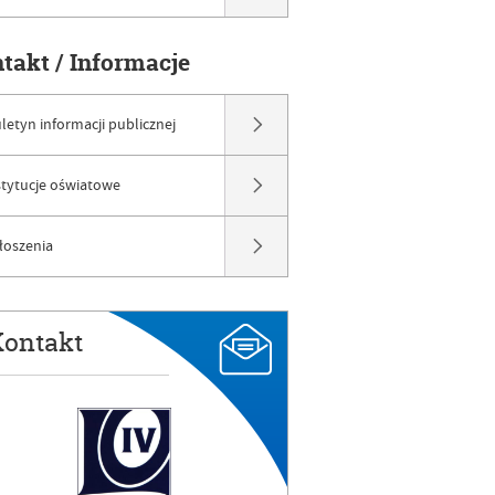
ntakt / Informacje
uletyn informacji publicznej
stytucje oświatowe
łoszenia
ontakt