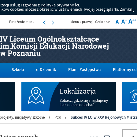
zacji usług i zgodnie z
Polityką prywatności
.
ków cookies możesz określić w ustawieniach Twojej przeglądarki.
Zamknij
Położenie menu:
Menu z prawej - Czcionka:
IV Liceum Ogólnokształcące
im.Komisji Edukacji Narodowej
w Poznaniu
Szkoła
e-Dziennik
Plan i Zastępstwa
Platformy ed
m
Lokalizacja
Zobacz, gdzie się znajdujemy
i jak do nas dojechać.
Sukces IV LO w XXV Rejonowych Mist
rojekty, inicjatywy szkolne
PCK
/
/