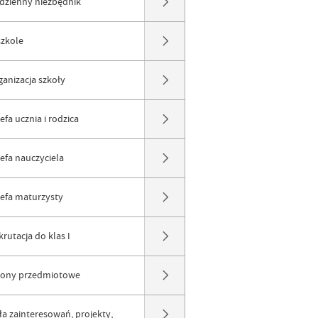
dzienny niezbędnik
szkole
ganizacja szkoły
efa ucznia i rodzica
refa nauczyciela
refa maturzysty
rutacja do klas I
rony przedmiotowe
ła zainteresowań, projekty,