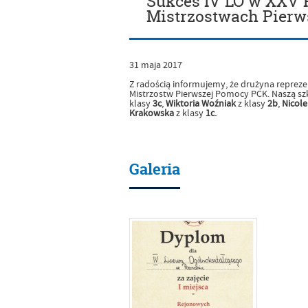
Sukces IV LO w XXV
Mistrzostwach Pierw
31
maja
2017
Z radością informujemy, że drużyna repreze
Mistrzostw Pierwszej Pomocy PCK. Naszą sz
klasy
3c
,
Wiktoria Woźniak
z klasy
2b
,
Nicol
Krakowska
z klasy
1c.
Galeria