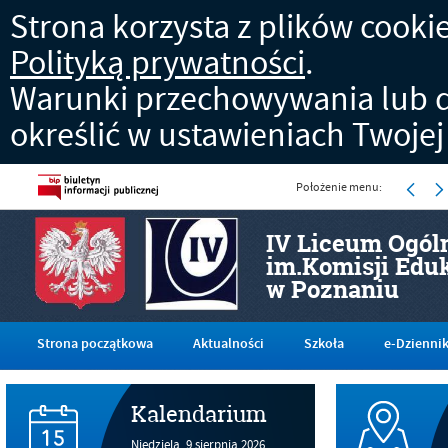
Strona korzysta z plików cookies
Polityką prywatności
.
Warunki przechowywania lub d
określić w ustawieniach Twojej
Położenie menu:
IV Liceum Ogól
im.Komisji Edu
w Poznaniu
Strona początkowa
Aktualności
Szkoła
e-Dzienni
Kalendarium
Niedziela,
9
sierpnia
2026