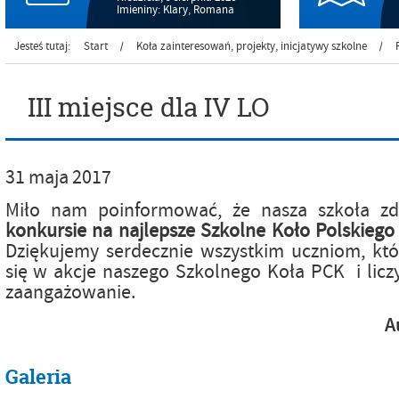
Imieniny: Klary, Romana
Jesteś tutaj:
Start
Koła zainteresowań, projekty, inicjatywy szkolne
/
/
III miejsce dla IV LO
31
maja
2017
Miło nam poinformować, że nasza szkoła z
konkursie na najlepsze Szkolne Koło
Polskieg
Dziękujemy serdecznie wszystkim uczniom, któ
się w akcje naszego Szkolnego Koła PCK i lic
zaangażowanie.
A
Galeria