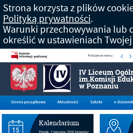
Strona korzysta z plików cookies
Polityką prywatności
.
Warunki przechowywania lub d
określić w ustawieniach Twojej
Położenie menu:
IV Liceum Ogól
im.Komisji Edu
w Poznaniu
Strona początkowa
Aktualności
Szkoła
e-Dzienni
Kalendarium
Piątek,
7
sierpnia
2026
Imieniny: